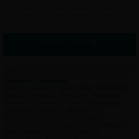
da feira, em Santo Antônio de Posse (SP), a Hortinov
proporcionará aos participantes uma experiência completa ao
unir a visita ao campo com a programação da Hortitec, que
contará, como de costume, com os tradicionais estandes
institucionais da BIOTROP e da Sakata.
VER MAIS ARTIGOS
Principais Categorias
A Biotrop
Agrobiota
Algodão
Arroz
Artigo Técnico
Artigos
Biodefensivos
Biofungicida
Bioinseticida
Bioinsumos
Bionematicida
Café
Cana-de-açúcar
Certificações
Destaques
Educação
ESG
Estresse hídrico
Eventos
Feijão
Hortifruti
Inovação; metabólitos; quinta geração
Manejo Biológico
Milho
Nematóides
Pastagem
Podcast