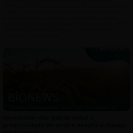
distribuição é o elo que leva tecnologia, conhecimento e
confiança ao produtor rural, impulsionando a adoção do manejo
biológico. Durante o evento, a empresa apresenta seu portfólio
de soluções biológicas voltadas a produtividade, sanidade,
fisiologia vegetal e manejo integrado. “Quando o produtor obtém
resultados consistentes, toda a cadeia cresce de forma
sustentável”, conclui Hendges.
Nematoide-das-galhas reduz a
produtividade do arroz e desafia o manejo
nas lavouras