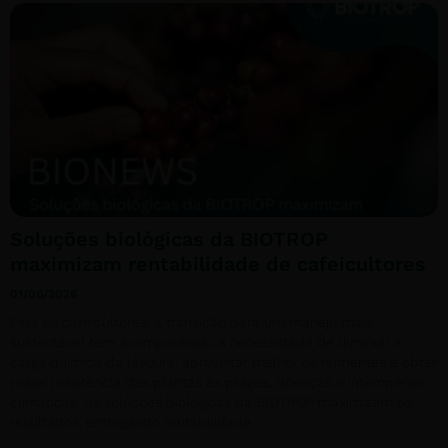
Soluções biológicas da BIOTROP
maximizam rentabilidade de cafeicultores
01/06/2026
Para os cafeicultores, a transição para um manejo mais
sustentável tem acompanhado a necessidade de diminuir a
carga química da lavoura, aproveitar melhor os nutrientes e obter
maior resistência das plantas às pragas, doenças e intempéries
climáticas. As soluções biológicas da BIOTROP maximizam os
resultados, entregando rentabilidade.