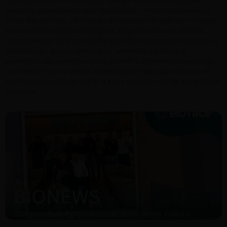
milho apostam em estratégias que garantam produtividade
desde os primeiros estágios da lavoura, como o bom arranque
inicial das plantas, a formação de um sistema radicular robusto
e o uso de tecnologias biológicas. Segundo Giovanni Ferreira,
desenvolvedor de mercado da BIOTROP, o potencial produtivo é
definido logo após a semeadura: sementes vigorosas e
protegidas são essenciais para garantir o estande planejado, já
que falhas na emergência ou perdas por doenças e pragas de
solo fazem o produtor iniciar a safra abrindo mão de parte desse
potencial.