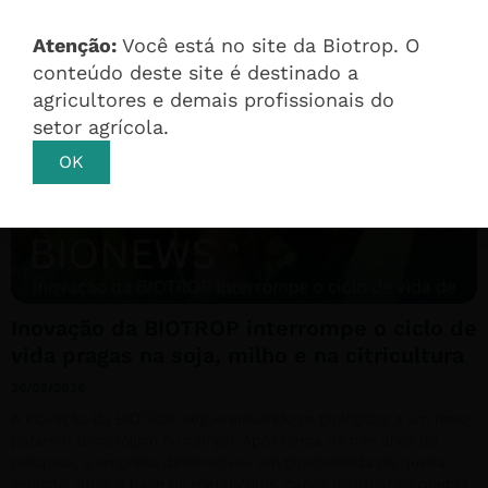
reforçando seu compromisso com inovação, produtividade e
sustentabilidade no campo.
Atenção:
Você está no site da Biotrop. O
conteúdo deste site é destinado a
agricultores e demais profissionais do
setor agrícola.
OK
Inovação da BIOTROP interrompe o ciclo de
vida pragas na soja, milho e na citricultura
26/05/2026
A inovação da BIOTROP segue elevando os biológicos a um novo
patamar tecnológico no campo. Após cerca de três anos de
pesquisa, a empresa desenvolveu um bioinseticida de quinta
geração, 100% à base de metabólitos, capaz de atuar na quebra