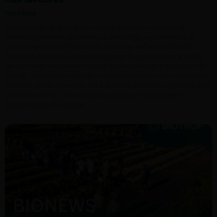
17/07/2026
O nematoide no arroz é um inimigo silencioso: quando os
primeiros sintomas aparecem, o Meloidogyne graminicola já
comprometeu o perfilhamento, fase que define o potencial
produtivo da planta. Como o alagamento das lavouras e a falta
de cultivares resistentes limitam as ferramentas tradicionais de
manejo, as soluções biológicas ganham espaço como aliadas do
rizicultor. Neste conteúdo, você entende os danos causados pelo
parasita e como o manejo biológico preventivo protege a
produtividade da lavoura.