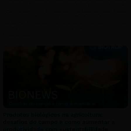
do ciclo de vida de insetos sugadores como percevejo-marrom,
cigarrinha-do-milho e psilídeo-cítrico-asiático. Com ação inédita
sobre a oviposição, a solução reduz em até 80% a multiplicação
das pragas, reforçando o manejo de soja, milho e citros por meio
de uma tecnologia avançada, de alta complexidade
biotecnológica.
Produtos biológicos na agricultura:
desafios do campo e como aumentar a
produtividade com sustentabilidade