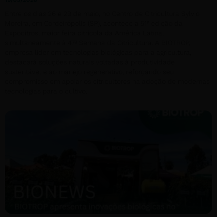
19/05/2026
Entre os dias 26 e 29 de maio, no Centro de Citricultura Sylvio
Moreira, em Cordeirópolis (SP), acontece a 51ª edição da
Expocitros, maior feira citrícola da América Latina,
simultaneamente à 47ª Semana da Citricultura. A BIOTROP,
empresa líder em tecnologias biológicas para a agricultura,
destacará soluções naturais voltadas à produtividade
sustentável e ao manejo regenerativo, reforçando seu
compromisso em apoiar os citricultores na adoção de modernas
tecnologias para o cultivo.