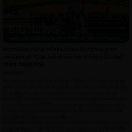
Hortinov 2026 adota novo formato para
fortalecer relacionamentos e impulsionar
mais negócios
11/05/2026
A terceira edição da Hortinov já tem data confirmada: o evento
aberto será realizado de 17 a 19 de junho de 2026, das 13 às 16h.
Consolidada como uma experiência inovadora no campo, a
Hortinov é um evento técnico voltado à horticultura sustentável,
promovido pela BIOTROP em parceria com a Sakata que reúne
em um mesmo ambiente inovações genéticas em hortaliças e
soluções biológicas para os cultivos.
A iniciativa acontece em paralelo à tradicional Hortitec, realizada
anualmente em Holambra (SP). Localizada a apenas 15 minutos