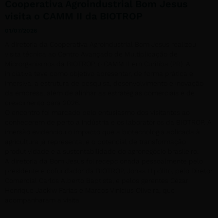
Cooperativa Agroindustrial Bom Jesus
visita o CAMM II da BIOTROP
01/07/2026
A diretoria da Cooperativa Agroindustrial Bom Jesus realizou
visita técnica ao Centro Avançado de Multiplicação de
Microrganismos da BIOTROP, o CAMM II em Curitiba (PR). A
iniciativa teve como objetivo apresentar, de forma prática e
imersiva, a estrutura de pesquisa, desenvolvimento e inovação
da empresa, além de alinhar as estratégias comerciais e de
crescimento para 2026.
O encontro foi marcado pelo entusiasmo dos visitantes ao
conhecerem de perto a indústria e os laboratórios da BIOTROP. A
imersão evidenciou o impacto que a biotecnologia aplicada à
agricultura já representa, e o potencial de transformação
produtividade e a sustentabilidade do agronegócio brasileiro.
A diretoria da Bom Jesus foi recepcionada pessoalmente pelo
presidente e cofundador da BIOTROP, Jonas Hipólito, pelo Diretor
Comercial Carlos Alberto Baptista, e pelos gerentes Cézar
Henrique Jackiw Farias e Marcos Vinicius Oliveira, que
acompanharam a visita.