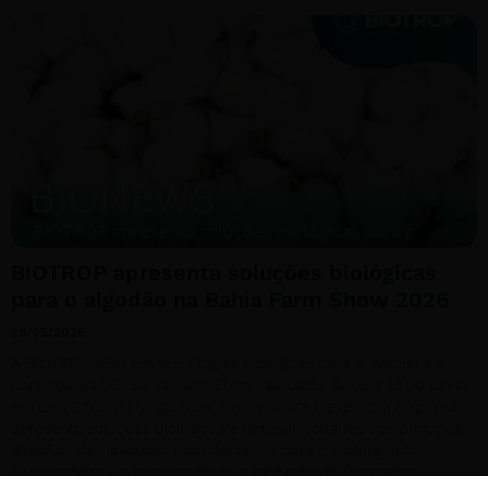
BIOTROP apresenta soluções biológicas
para o algodão na Bahia Farm Show 2026
28/05/2026
A BIOTROP, líder em tecnologias biológicas para a agricultura,
participa da 20ª Bahia Farm Show, realizada de 08 a 13 de junho,
em Luís Eduardo Magalhães (BA). Durante o evento, a empresa
apresenta soluções biológicas e naturais voltadas aos principais
desafios das lavouras, com destaque para o biofungicida
Bombardeiro e o bionematicida e biofungicida Biomagno,