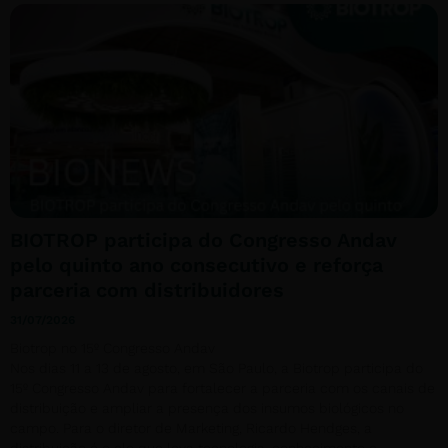
BIOTROP participa do Congresso Andav
pelo quinto ano consecutivo e reforça
parceria com distribuidores
31/07/2026
Biotrop no 15º Congresso Andav
Nos dias 11 a 13 de agosto, em São Paulo, a Biotrop participa do
15º Congresso Andav para fortalecer a parceria com os canais de
distribuição e ampliar a presença dos insumos biológicos no
campo. Para o diretor de Marketing, Ricardo Hendges, a