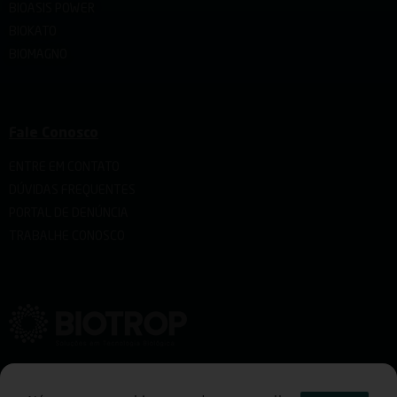
BIOASIS POWER
BIOKATO
BIOMAGNO
Fale Conosco
ENTRE EM CONTATO
DÚVIDAS FREQUENTES
PORTAL DE DENÚNCIA
TRABALHE CONOSCO
Rua Emílio Romani 1150 Cidade Industrial de Curitiba CEP 81460-020