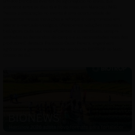
um dos principais eventos do agronegócio no Brasil, que
acontece entre os dias 19 e 21 de maio, em Maracaju (MS).
“Nossa participação no evento é uma oportunidade de
apresentar nossas inovações e reforçar o compromisso em
liderar o mercado biológico. Oferecemos soluções naturais e
biológicas cada vez mais eficientes e sustentáveis, sempre
alinhadas às demandas do campo e às necessidades reais dos
produtores”, destaca Francisco Cezar Pereira, engenheiro
agrônomo e gerente regional de vendas da BIOTROP no Mato
Grosso do Sul.