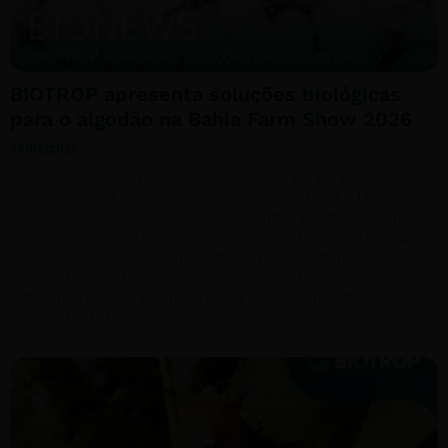
BIOTROP apresenta soluções biológicas
para o algodão na Bahia Farm Show 2026
28/05/2026
A BIOTROP, líder em tecnologias biológicas para a agricultura,
participa da 20ª Bahia Farm Show, realizada de 08 a 13 de junho,
em Luís Eduardo Magalhães (BA). Durante o evento, a empresa
apresenta soluções biológicas e naturais voltadas aos principais
desafios das lavouras, com destaque para o biofungicida
Bombardeiro e o bionematicida e biofungicida Biomagno,
reforçando seu compromisso com inovação, produtividade e
sustentabilidade no campo.