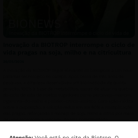
Inovação da BIOTROP interrompe o ciclo de
vida pragas na soja, milho e na citricultura
26/05/2026
A inovação da BIOTROP segue elevando os biológicos a um novo
patamar tecnológico no campo. Após cerca de três anos de
pesquisa, a empresa desenvolveu um bioinseticida de quinta
geração, 100% à base de metabólitos, capaz de atuar na quebra
do ciclo de vida de insetos sugadores como percevejo-marrom,
cigarrinha-do-milho e psilídeo-cítrico-asiático. Com ação inédita
sobre a oviposição, a solução reduz em até 80% a multiplicação
das pragas, reforçando o manejo de soja, milho e citros por meio
de uma tecnologia avançada, de alta complexidade
biotecnológica.
Atenção:
Você está no site da Biotrop. O