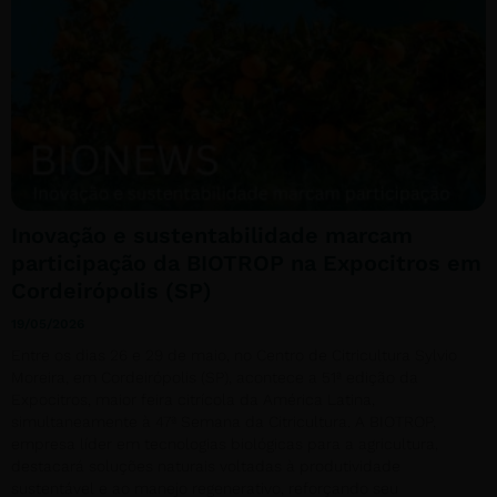
Inovação e sustentabilidade marcam
participação da BIOTROP na Expocitros em
Cordeirópolis (SP)
19/05/2026
Entre os dias 26 e 29 de maio, no Centro de Citricultura Sylvio
Moreira, em Cordeirópolis (SP), acontece a 51ª edição da
Expocitros, maior feira citrícola da América Latina,
simultaneamente à 47ª Semana da Citricultura. A BIOTROP,
empresa líder em tecnologias biológicas para a agricultura,
destacará soluções naturais voltadas à produtividade
sustentável e ao manejo regenerativo, reforçando seu