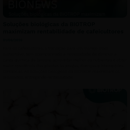
Soluções biológicas da BIOTROP
maximizam rentabilidade de cafeicultores
01/06/2026
Para os cafeicultores, a transição para um manejo mais
sustentável tem acompanhado a necessidade de diminuir a
carga química da lavoura, aproveitar melhor os nutrientes e obter
maior resistência das plantas às pragas, doenças e intempéries
climáticas. As soluções biológicas da BIOTROP maximizam os
resultados, entregando rentabilidade.