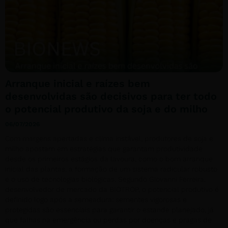
Arranque inicial e raízes bem
desenvolvidas são decisivos para ter todo
o potencial produtivo da soja e do milho
06/07/2026
Com margens apertadas e clima instável, produtores de soja e
milho apostam em estratégias que garantam produtividade
desde os primeiros estágios da lavoura, como o bom arranque
inicial das plantas, a formação de um sistema radicular robusto
e o uso de tecnologias biológicas. Segundo Giovanni Ferreira,
desenvolvedor de mercado da BIOTROP, o potencial produtivo é
definido logo após a semeadura: sementes vigorosas e
protegidas são essenciais para garantir o estande planejado, já
que falhas na emergência ou perdas por doenças e pragas de