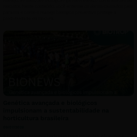
manejo, as soluções biológicas ganham espaço como aliadas do
rizicultor. Neste conteúdo, você entende os danos causados pelo
parasita e como o manejo biológico preventivo protege a
produtividade da lavoura.
Genética avançada e biológicos
impulsionam a sustentabilidade na
horticultura brasileira
09/07/2026
A busca por sistemas hortícolas mais resilientes, eficientes e