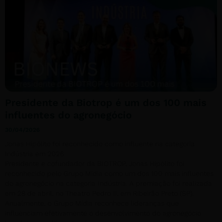
Presidente da Biotrop é um dos 100 mais
influentes do agronegócio
30/04/2026
Jonas Hipólito foi reconhecido como influente na categoria
Indústria em 2026
Presidente e cofundador da BIOTROP, Jonas Hipólito foi
reconhecido pelo Grupo Mídia como um dos 100 mais influentes
do agronegócio na categoria Indústria. A premiação foi realizada
em 28 de abril, no Theatro Pedro II, em Ribeirão Preto (SP).
Anualmente, o Grupo Mídia reconhece lideranças que
influenciam efetivamente o desenvolvimento do agronegócio