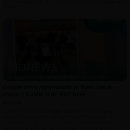
solo fazem o produtor iniciar a safra abrindo mão de parte desse
potencial.
Cooperativa Agroindustrial Bom Jesus
visita o CAMM II da BIOTROP
01/07/2026
A diretoria da Cooperativa Agroindustrial Bom Jesus realizou
visita técnica ao Centro Avançado de Multiplicação de
Microrganismos da BIOTROP, o CAMM II em Curitiba (PR). A
iniciativa teve como objetivo apresentar, de forma prática e