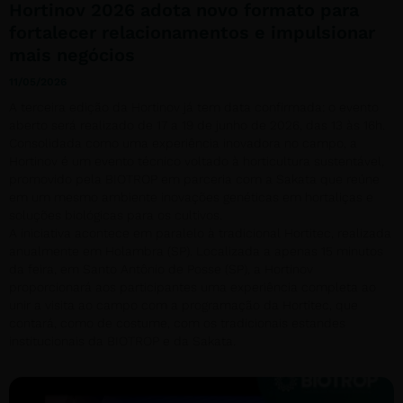
Hortinov 2026 adota novo formato para
fortalecer relacionamentos e impulsionar
mais negócios
11/05/2026
A terceira edição da Hortinov já tem data confirmada: o evento
aberto será realizado de 17 a 19 de junho de 2026, das 13 às 16h.
Consolidada como uma experiência inovadora no campo, a
Hortinov é um evento técnico voltado à horticultura sustentável,
promovido pela BIOTROP em parceria com a Sakata que reúne
em um mesmo ambiente inovações genéticas em hortaliças e
soluções biológicas para os cultivos.
A iniciativa acontece em paralelo à tradicional Hortitec, realizada
anualmente em Holambra (SP). Localizada a apenas 15 minutos
da feira, em Santo Antônio de Posse (SP), a Hortinov
proporcionará aos participantes uma experiência completa ao
unir a visita ao campo com a programação da Hortitec, que
contará, como de costume, com os tradicionais estandes
institucionais da BIOTROP e da Sakata.