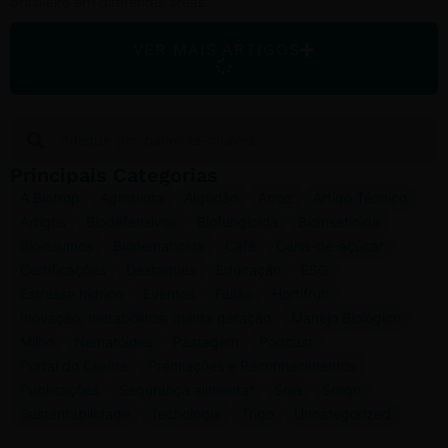
brasileiro em diferentes áreas.
VER MAIS ARTIGOS
Principais Categorias
A Biotrop
Agrobiota
Algodão
Arroz
Artigo Técnico
Artigos
Biodefensivos
Biofungicida
Bioinseticida
Bioinsumos
Bionematicida
Café
Cana-de-açúcar
Certificações
Destaques
Educação
ESG
Estresse hídrico
Eventos
Feijão
Hortifruti
Inovação; metabólitos; quinta geração
Manejo Biológico
Milho
Nematóides
Pastagem
Podcast
Portal do Cliente
Premiações e Reconhecimentos
Publicações
Segurança alimentar
Soja
Sorgo
Sustentabilidade
Tecnologia
Trigo
Uncategorized