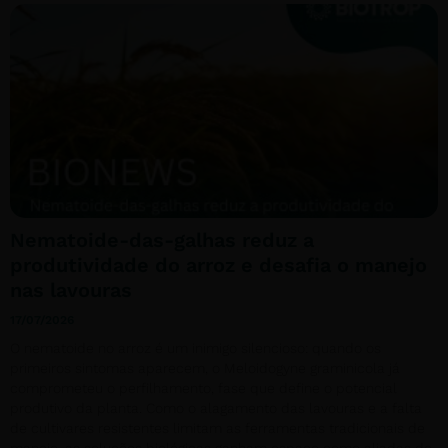
Nematoide-das-galhas reduz a
produtividade do arroz e desafia o manejo
nas lavouras
17/07/2026
O nematoide no arroz é um inimigo silencioso: quando os
primeiros sintomas aparecem, o Meloidogyne graminicola já
comprometeu o perfilhamento, fase que define o potencial
produtivo da planta. Como o alagamento das lavouras e a falta
de cultivares resistentes limitam as ferramentas tradicionais de