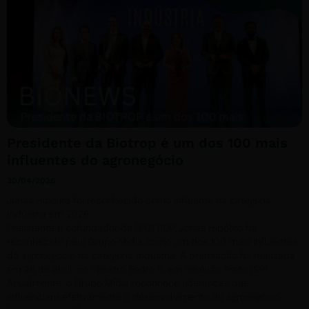
Presidente da Biotrop é um dos 100 mais
influentes do agronegócio
30/04/2026
Jonas Hipólito foi reconhecido como influente na categoria
Indústria em 2026
Presidente e cofundador da BIOTROP, Jonas Hipólito foi
reconhecido pelo Grupo Mídia como um dos 100 mais influentes
do agronegócio na categoria Indústria. A premiação foi realizada
em 28 de abril, no Theatro Pedro II, em Ribeirão Preto (SP).
Anualmente, o Grupo Mídia reconhece lideranças que
influenciam efetivamente o desenvolvimento do agronegócio