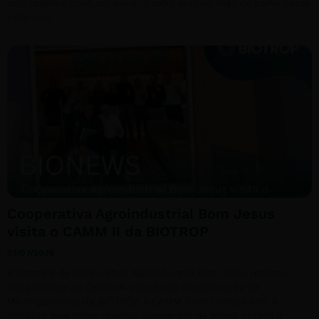
solo fazem o produtor iniciar a safra abrindo mão de parte desse
potencial.
Cooperativa Agroindustrial Bom Jesus
visita o CAMM II da BIOTROP
01/07/2026
A diretoria da Cooperativa Agroindustrial Bom Jesus realizou
visita técnica ao Centro Avançado de Multiplicação de
Microrganismos da BIOTROP, o CAMM II em Curitiba (PR). A
iniciativa teve como objetivo apresentar, de forma prática e