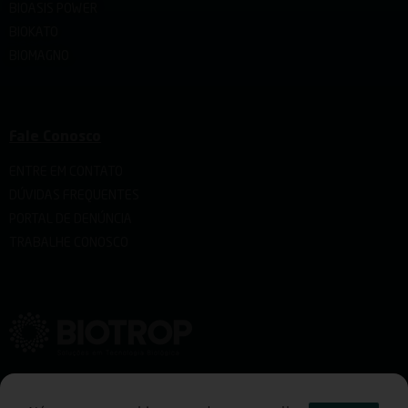
BIOASIS POWER
BIOKATO
BIOMAGNO
Fale Conosco
ENTRE EM CONTATO
DÚVIDAS FREQUENTES
PORTAL DE DENÚNCIA
TRABALHE CONOSCO
Rua Emílio Romani 1150 Cidade Industrial de Curitiba CEP 81460-020