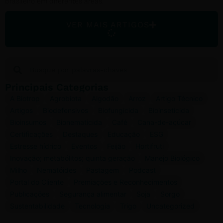
brasileiro em diferentes áreas.
VER MAIS ARTIGOS
Principais Categorias
A Biotrop
Agrobiota
Algodão
Arroz
Artigo Técnico
Artigos
Biodefensivos
Biofungicida
Bioinseticida
Bioinsumos
Bionematicida
Café
Cana-de-açúcar
Certificações
Destaques
Educação
ESG
Estresse hídrico
Eventos
Feijão
Hortifruti
Inovação; metabólitos; quinta geração
Manejo Biológico
Milho
Nematóides
Pastagem
Podcast
Portal do Cliente
Premiações e Reconhecimentos
Publicações
Segurança alimentar
Soja
Sorgo
Sustentabilidade
Tecnologia
Trigo
Uncategorized