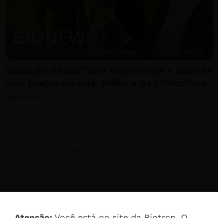
Inovação da BIOTROP interrompe o ciclo de
vida pragas na soja, milho e na citricultura
26/05/2026
A inovação da BIOTROP segue elevando os biológicos a um novo
patamar tecnológico no campo. Após cerca de três anos de
pesquisa, a empresa desenvolveu um bioinseticida de quinta
geração, 100% à base de metabólitos, capaz de atuar na quebra
do ciclo de vida de insetos sugadores como percevejo-marrom,
cigarrinha-do-milho e psilídeo-cítrico-asiático. Com ação inédita
sobre a oviposição, a solução reduz em até 80% a multiplicação
das pragas, reforçando o manejo de soja, milho e citros por meio
de uma tecnologia avançada, de alta complexidade
biotecnológica.
Atenção:
Você está no site da Biotrop. O