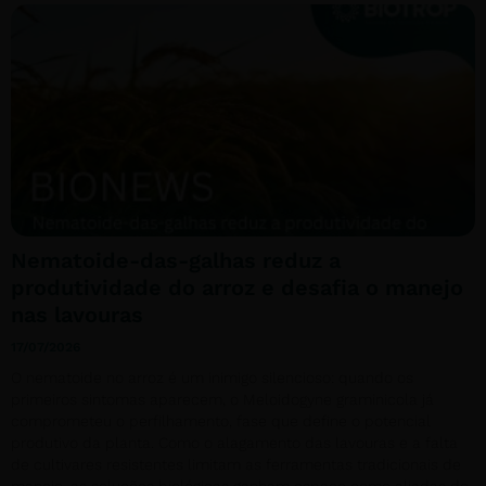
Nematoide-das-galhas reduz a
produtividade do arroz e desafia o manejo
nas lavouras
17/07/2026
O nematoide no arroz é um inimigo silencioso: quando os
primeiros sintomas aparecem, o Meloidogyne graminicola já
comprometeu o perfilhamento, fase que define o potencial
produtivo da planta. Como o alagamento das lavouras e a falta
de cultivares resistentes limitam as ferramentas tradicionais de