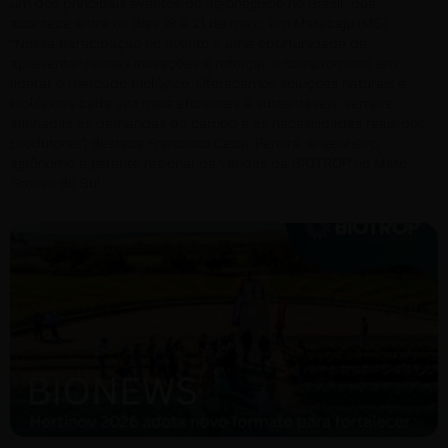
um dos principais eventos do agronegócio no Brasil, que
acontece entre os dias 19 e 21 de maio, em Maracaju (MS).
“Nossa participação no evento é uma oportunidade de
apresentar nossas inovações e reforçar o compromisso em
liderar o mercado biológico. Oferecemos soluções naturais e
biológicas cada vez mais eficientes e sustentáveis, sempre
alinhadas às demandas do campo e às necessidades reais dos
produtores”, destaca Francisco Cezar Pereira, engenheiro
agrônomo e gerente regional de vendas da BIOTROP no Mato
Grosso do Sul.