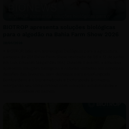
BIOTROP apresenta soluções biológicas
para o algodão na Bahia Farm Show 2026
28/05/2026
A BIOTROP, líder em tecnologias biológicas para a agricultura,
participa da 20ª Bahia Farm Show, realizada de 08 a 13 de junho,
em Luís Eduardo Magalhães (BA). Durante o evento, a empresa
apresenta soluções biológicas e naturais voltadas aos principais
desafios das lavouras, com destaque para o biofungicida
Bombardeiro e o bionematicida e biofungicida Biomagno,
reforçando seu compromisso com inovação, produtividade e
sustentabilidade no campo.