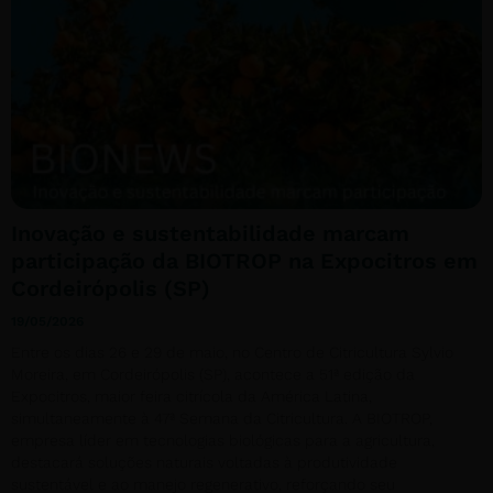
Inovação e sustentabilidade marcam
participação da BIOTROP na Expocitros em
Cordeirópolis (SP)
19/05/2026
Entre os dias 26 e 29 de maio, no Centro de Citricultura Sylvio
Moreira, em Cordeirópolis (SP), acontece a 51ª edição da
Expocitros, maior feira citrícola da América Latina,
simultaneamente à 47ª Semana da Citricultura. A BIOTROP,
empresa líder em tecnologias biológicas para a agricultura,
destacará soluções naturais voltadas à produtividade
sustentável e ao manejo regenerativo, reforçando seu