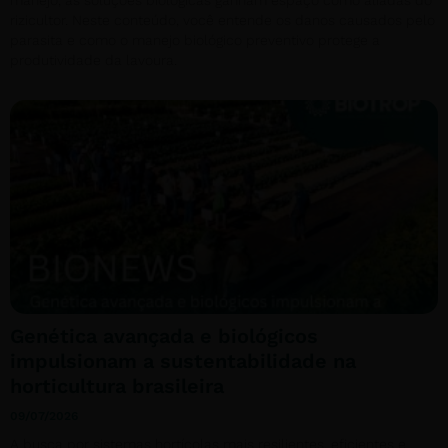
manejo, as soluções biológicas ganham espaço como aliadas do
rizicultor. Neste conteúdo, você entende os danos causados pelo
parasita e como o manejo biológico preventivo protege a
produtividade da lavoura.
Genética avançada e biológicos
impulsionam a sustentabilidade na
horticultura brasileira
09/07/2026
A busca por sistemas hortícolas mais resilientes, eficientes e