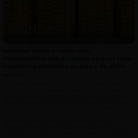
Arranque inicial e raízes bem
desenvolvidas são decisivos para ter todo
o potencial produtivo da soja e do milho
06/07/2026
Com margens apertadas e clima instável, produtores de soja e
milho apostam em estratégias que garantam produtividade
desde os primeiros estágios da lavoura, como o bom arranque
inicial das plantas, a formação de um sistema radicular robusto
e o uso de tecnologias biológicas. Segundo Giovanni Ferreira,
desenvolvedor de mercado da BIOTROP, o potencial produtivo é
definido logo após a semeadura: sementes vigorosas e
protegidas são essenciais para garantir o estande planejado, já
que falhas na emergência ou perdas por doenças e pragas de