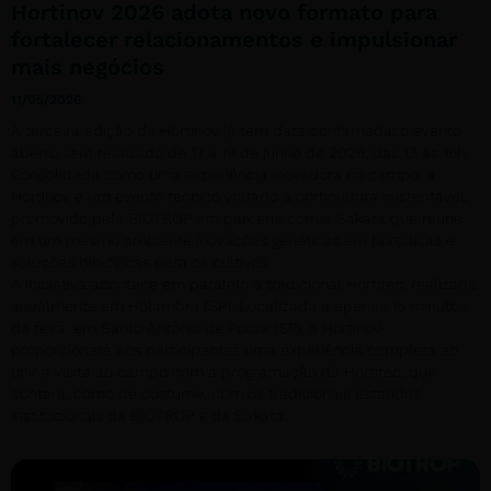
Hortinov 2026 adota novo formato para
fortalecer relacionamentos e impulsionar
mais negócios
11/05/2026
A terceira edição da Hortinov já tem data confirmada: o evento
aberto será realizado de 17 a 19 de junho de 2026, das 13 às 16h.
Consolidada como uma experiência inovadora no campo, a
Hortinov é um evento técnico voltado à horticultura sustentável,
promovido pela BIOTROP em parceria com a Sakata que reúne
em um mesmo ambiente inovações genéticas em hortaliças e
soluções biológicas para os cultivos.
A iniciativa acontece em paralelo à tradicional Hortitec, realizada
anualmente em Holambra (SP). Localizada a apenas 15 minutos
da feira, em Santo Antônio de Posse (SP), a Hortinov
proporcionará aos participantes uma experiência completa ao
unir a visita ao campo com a programação da Hortitec, que
contará, como de costume, com os tradicionais estandes
institucionais da BIOTROP e da Sakata.