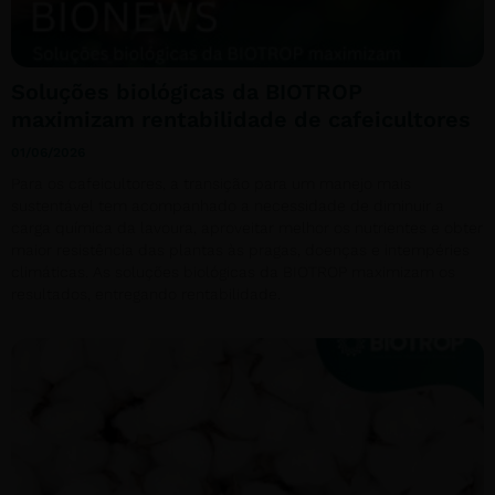
Soluções biológicas da BIOTROP
maximizam rentabilidade de cafeicultores
01/06/2026
Para os cafeicultores, a transição para um manejo mais
sustentável tem acompanhado a necessidade de diminuir a
carga química da lavoura, aproveitar melhor os nutrientes e obter
maior resistência das plantas às pragas, doenças e intempéries
climáticas. As soluções biológicas da BIOTROP maximizam os
resultados, entregando rentabilidade.