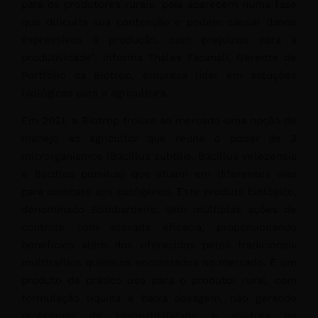
para os produtores rurais, pois aparecem numa fase
que dificulta sua contenção e podem causar danos
expressivos à produção, com prejuízos para a
produtividade”, informa Thales Facanali, Gerente de
Portfólio da Biotrop, empresa líder em soluções
biológicas para a agricultura.
Em 2021, a Biotrop trouxe ao mercado uma opção de
manejo ao agricultor que reúne o poder de 3
microrganismos (Bacillus subtilis, Bacillus velezensis
e Bacillus pumilus) que atuam em diferentes vias
para combate aos patógenos. Este produto biológico,
denominado Bombardeiro, tem múltiplas ações de
controle com elevada eficácia, proporcionando
benefícios além dos oferecidos pelos tradicionais
multissítios químicos encontrados no mercado. É um
produto de prático uso para o produtor rural, com
formulação liquida e baixa dosagem, não gerando
problemas de compatibilidade e mistura no