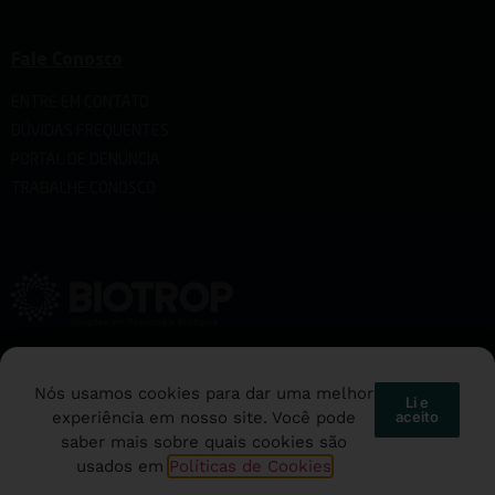
Fale Conosco
ENTRE EM CONTATO
DÚVIDAS FREQUENTES
PORTAL DE DENÚNCIA
TRABALHE CONOSCO
Rua Emílio Romani 1150 Cidade Industrial de Curitiba CEP 81460-020
Nós usamos cookies para dar uma melhor
Li e
experiência em nosso site. Você pode
aceito
saber mais sobre quais cookies são
usados em
Políticas de Cookies
©COPYRIGHT 2018 – 2026. TODOS OS DIREITOS RESERVADOS